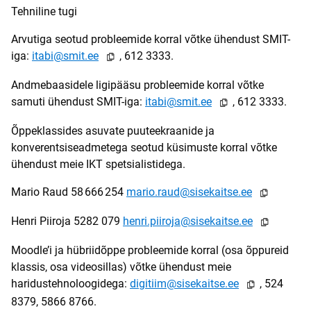
Tehniline tugi
Arvutiga seotud probleemide korral võtke ühendust SMIT-
iga:
@smit
, 612 3333.

Andmebaasidele ligipääsu probleemide korral võtke
samuti ühendust SMIT-iga:
@smit
, 612 3333.

Õppeklassides asuvate puuteekraanide ja
konverentsiseadmetega seotud küsimuste korral võtke
ühendust meie IKT spetsialistidega.
Mario Raud 58 666 254
ud@sisek

Henri Piiroja 5282 079
roja@sise

Moodle’i ja hübriidõppe probleemide korral (osa õppureid
klassis, osa videosillas) võtke ühendust meie
haridustehnoloogidega:
@sisekai
, 524

8379, 5866 8766.