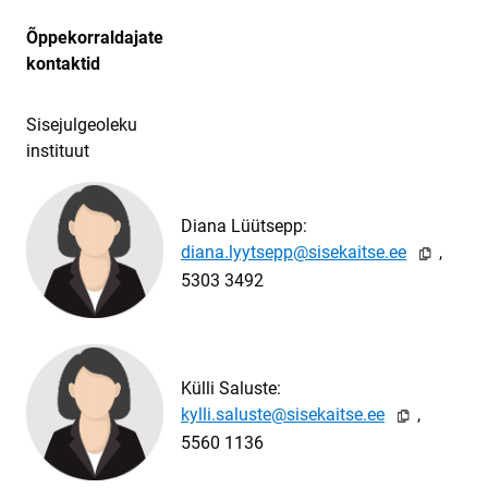
Õppekorraldajate
kontaktid
Sisejulgeoleku
instituut
Diana Lüütsepp:
sepp@sisek
,

5303 3492
Külli Saluste:
uste@sise
,

5560 1136