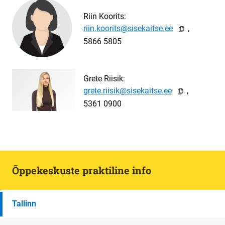
Riin Koorits:
its@sisek
,

5866 5805
Grete Riisik:
sik@sisek
,

5361 0900
Õppekeskuste praktiline info
Tallinn