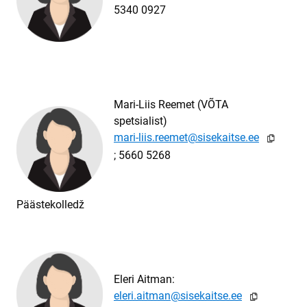
5340 0927
Mari-Liis Reemet (VÕTA
spetsialist)
eemet@sisek

; ​​​​
5660 5268
Päästekolledž
Eleri Aitman:
man@sisek
