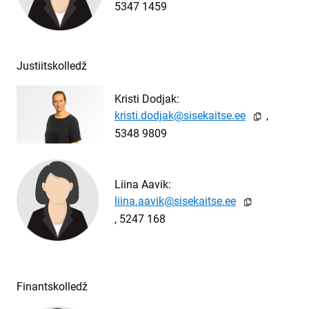
5347 1459
Justiitskolledž
Kristi Dodjak:
djak@sise
,

5348 9809
Liina Aavik:
ik@siseka

, 5247 168
Finantskolledž