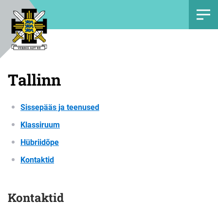
Tallinn
Sissepääs ja teenused
Klassiruum
Hübriidõpe
Kontaktid
Kontaktid