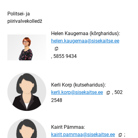
Politsei- ja
piirivalvekolledž
Helen Kaugemaa (kõrgharidus):
emaa@sisek

, 5855 9434
Kerli Korp (kutseharidus):
rp@sisek
, 502

2548
​​​Kairit Pärnmaa:
nmaa@sisek
;
