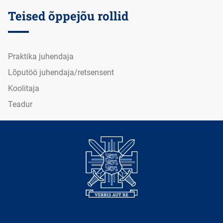
Teised õppejõu rollid
Praktika juhendaja
Lõputöö juhendaja/retsensent
Koolitaja
Teadur