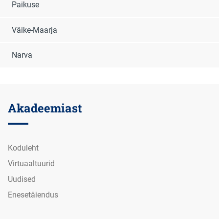
Paikuse
Väike-Maarja
Narva
Akadeemiast
Koduleht
Virtuaaltuurid
Uudised
Enesetäiendus